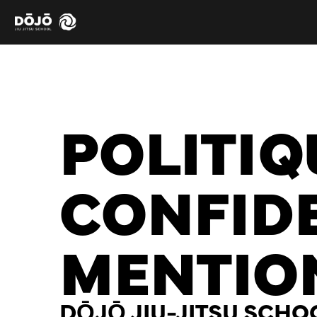
POLITIQ
CONFIDE
MENTIO
DŌJŌ JIU-JITSU SCHO